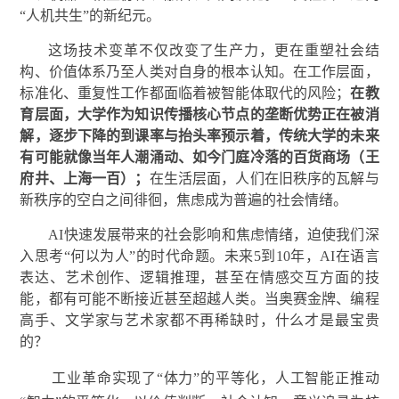
“人机共生”的新纪元。
这场技术变革不仅改变了生产力，更在重塑社会结
构、价值体系乃至人类对自身的根本认知。在工作层面，
标准化、重复性工作都面临着被智能体取代的风险；
在教
育层面，大学作为知识传播核心节点的垄断优势正在被消
解，逐步下降的到课率与抬头率预示着，传统大学的未来
有可能就像当年人潮涌动、如今门庭冷落的百货商场（王
府井、上海一百）；
在生活层面，人们在旧秩序的瓦解与
新秩序的空白之间徘徊，焦虑成为普遍的社会情绪。
AI快速发展带来的社会影响和焦虑情绪，迫使我们深
入思考“何以为人”的时代命题。未来5到10年，AI在语言
表达、艺术创作、逻辑推理，甚至在情感交互方面的技
能，都有可能不断接近甚至超越人类。当奥赛金牌、编程
高手、文学家与艺术家都不再稀缺时，什么才是最宝贵
的？
工业革命实现了“体力”的平等化，人工智能正推动