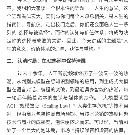
今天，2026届毕业生即将走出校门、开启人生新篇
章。我想和大家谈一个根本性的话题——人生的意义。这
个话题看似宏大，实则与你们每个人息息相关，是人生的
指南针、导航仪。走出校门之后，你们还会面临人生一系
列的“选择与被选择”，而你的认知与价值体系，将成为决
定你的选择与成败的关键。因此，今天讲话的主题是“人
生的意义：价值体系的追寻、获得与重构。”
二、
认清时局：在AI热潮中保持清醒
过去十余年，人工智能领域经历了一波又一波的热
潮。从判别式模型在感知识别领域的应用，到生成式大模
型在语言对话、编程的突破，到最近具身智能的热潮，每
一轮都伴随着资本的营销与媒体的炒作。 “大模型就是
AGI”“规模效应（Scaling Law）”“人类生存危机”等技术误
判，经由商业包装推高市场预期。当技术营销的热度远超
技术与商业的成熟度，泡沫便随之而来。可以说，当前AI
处于一个巨大的泡沫期，市场上持续噪音和虚高的估值，