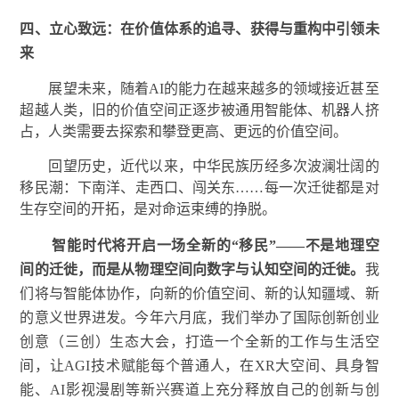
四、
立
心致远：在价值体系的追寻、获得与重构中引领未
来
展望未来，随着AI的能力在越来越多的领域接近甚至
超越人类，旧的价值空间正逐步被通用智能体、机器人挤
占，人类需要去探索和攀登更高、更远的价值空间。
回望历史，近代以来，中华民族历经多次波澜壮阔的
移民潮：下南洋、走西口、闯关东……每一次迁徙都是对
生存空间的开拓，是对命运束缚的挣脱。
智能时代将开启一场全新的“移民”——不是地理空
间的迁徙，而是从物理空间向数字与认知空间的迁徙。
我
们将与智能体协作，向新的价值空间、新的认知疆域、新
的意义世界进发。今年六月底，我们举办了国际创新创业
创意（三创）生态大会，打造一个全新的工作与生活空
间，让AGI技术赋能每个普通人，在XR大空间、具身智
能、AI影视漫剧等新兴赛道上充分释放自己的创新与创