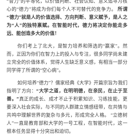
“智力”的平等化，以价值判断、社会认知、意义追寻为核
心的“德力”将成为你们每个人不可替代的竞争力。
所谓
“德力”就是人的价值选择、方向判断、意义赋予，是人之
为“人”的独特禀赋。在智能时代，德力将决定你能走多
远、能创造多大的价值！
你们考上了北大，是智力培养和筛选的“赢家”。然
而，正因为你们在智力上的投入与专注，很多同学尚未建
立完全的价值体系，觉得人生缺乏意义感，有相当一部分
同学得了所谓的“空心病”。
如何培养“德力”？儒家经典《大学》开篇宗旨为我们
指明了方向：
“大学之道，在明明德，在亲民，在止于至
善。”
真正的成长、成才不止于积累知识、习练技能，更
要深入社会实际，与不同的人群建立情感纽带，在共情与
共鸣中理解世界的复杂与多元，形成完全人格。
“立德树
人”一直是教育部和大学的一号工程，在智能时代，这一
根本任务显得十分突出和迫切。