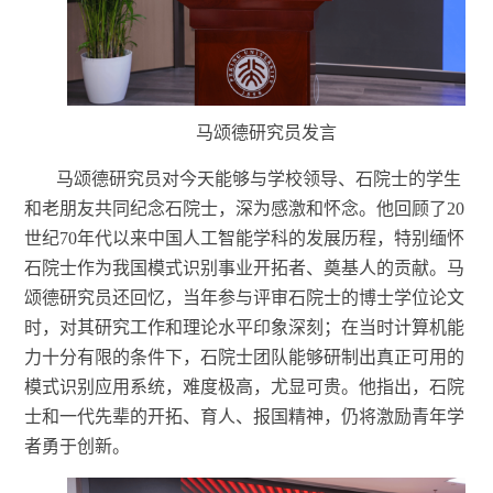
马颂德研究员发言
马颂德研究员
对
今天能够与学校领导、石院士的学生
和老朋友共同纪念石院士，深
为
感激和怀念。他回顾了
20
世纪70年代以来中国人工智能学科的发展历程，特别缅怀
石院士作为我国模式识别事业开拓者、奠基人的贡献。马
颂德研究员还回忆，当年参与评审石院士的博士
学位论文
时，对其研究工作和理论水平印象深刻；在当时计算机能
力十分有限的条件下，石院士团队能够研制出真正可用的
模式识别应用系统，难度极高，尤显可贵。他指出，石院
士和一代先辈的开拓、育人、报国精神，仍将激励青年学
者勇于创新。