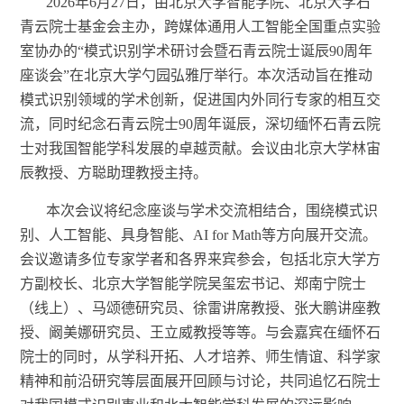
2026年6月27日，由北京大学智能学院、北京大学石
青云院士基金会主办，跨媒体通用人工智能全国重点实验
室协办的“模式识别学术研讨会暨石青云院士诞辰90周年
座谈会”在北京大学勺园弘雅厅举行。本次活动旨在推动
模式识别领域的学术创新，促进国内外同行专家的相互交
流，同时纪念石青云院士90周年诞辰，深切缅怀石青云院
士对我国智能学科发展的卓越贡献。会议由北京大学林宙
辰教授
、方聪助理教授
主持。
本次会议将纪念座谈与学术交流相结合，围绕模式识
别、人工智能、具身智能、
AI for Math等方向展开交流。
会议邀请多位专家学者和各界来宾参会，包括
北京大学
方
方副校长、
北京大学智能学院
吴玺宏书记、郑南宁院士
（线上）、马颂德研究员、徐雷讲席教授、张大鹏
讲座
教
授、阚美娜研究员、王立威教授等
等
。与会嘉宾在缅怀石
院士的同时，从学科开拓、人才培养、师生情谊、科学家
精神和前沿研究等层面展开回顾与讨论，共同追忆石院士