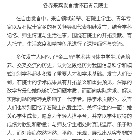
各界来宾发言缅怀石青云院士
在自由发言中，来自领域前辈、石院士学生、青年专
家以及石院士家乡的有关领导和代表相继发言，结合学科
记忆、师生情谊与生活往事，围绕石院士的开拓贡献、育
人托举、生活态度和精神传承进行了深情缅怀与交流。
多位发言人回忆了
“金三角”学术共同体中学生联合培
养、交叉交流的历史，认为这段经历为我国信息科学和模
式识别学科起步积累了重要人才和学术基础。
发言人们
谈
到，石院士的学术成果具有开拓意义和重要预见，深
厚的
数学背景使她能够抓住问题本质，而面向实际需求、解决
实际问题的精神更影响了一代学者。除学术贡献外，发言
人
们
也特别回忆了石院士热爱生活、关怀学生的一面：她
关心学生成长，愿意为年轻人搭平台，并常以学生取得的
成绩为欣慰和骄傲；与师友学生相处时真诚温厚、乐于助
人，面对疾病依然坦然、平静、乐观，展现出从容坚韧的