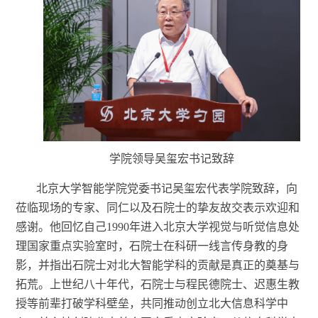
学院领导吴玺宏书记致辞
北京大学智能学院党委书记吴玺宏代表学院致辞，向
莅临现场的专家、同仁以及石院士的挚友故交表示欢迎和
感谢。他回忆自己
1990年进入
北京大学
视觉与听觉信息处
理国家重点实验室时，石院士在科研一线言传身教的身
影，并指出石院士对北大智能学科的贡献是真正的奠基与
拓荒。上世纪八十年代，石院士与程民德
院士
、迟惠生
教
授
等前辈打破学科壁垒，
共同
推动创立北大信息科学中