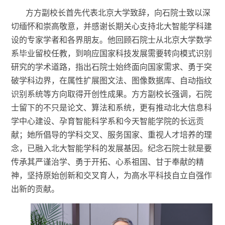
方方副校长
首先
代表北京大学致辞，向石院士致以深
切缅怀和崇高敬意，并感谢长期关心支持北大智能学科建
设的专家学者
和
各界朋友。他回顾石院士从北京大学数学
系毕业留校任教，到响应国家科技发展需要转向模式识别
研究的学术道路，指出石院士始终面向国家需求、勇于突
破学科边界，在属性扩展图文法、图像数据库、自动指纹
识别系统等方向取得开创性成果。方方副校长强调，石院
士留下的不只是论文、算法和系统，更有推动北大信息科
学中心建设、孕育智能科学系和今天智能学院的长远贡
献；她所倡导的学科交叉、服务国家、重视人才培养的理
念，已融入北大智能学科的发展基因。纪念石院士就是要
传承其严谨治学、勇于开拓、心系祖国、甘于奉献的精
神，坚持原始创新和交叉育人，为高水平科技自立自强作
出新的贡献。