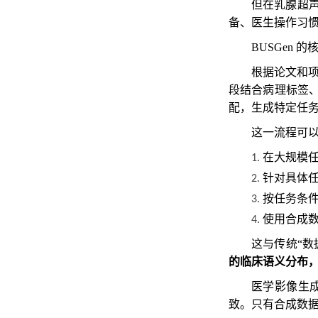
但在乳腺超
备、医生操作习
BUSGen 
根据论文和项目
段结合病理标签、
配，生成特定任
这一流程可
在大规模
1.
针对具体
2.
按任务条
3.
使用合成数
4.
这与传统“
的临床语义分布
医学影像生
致。只有合成数