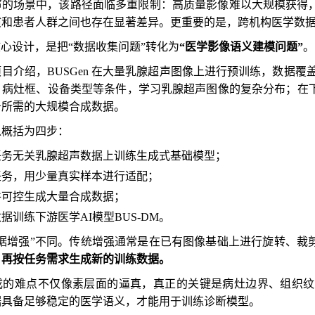
声的场景中，该路径面临多重限制：高质量影像难以大规模获得
惯和患者人群之间也存在显著差异。更重要的是，跨机构医学数
的核心设计，是把“数据收集问题”转化为
“医学影像语义建模问题”
。
介绍，BUSGen 在大量乳腺超声图像上进行预训练，数据覆盖 59
病灶框、设备类型等条件，学习乳腺超声图像的复杂分布；在下游
务所需的大规模合成数据。
以概括为四步：
任务无关乳腺超声数据上训练生成式基础模型；
任务，用少量真实样本进行适配；
件可控生成大量合成数据；
据训练下游医学AI模型BUS-DM。
数据增强”不同。传统增强通常是在已有图像基础上进行旋转、裁
，再按任务需求生成新的训练数据。
成的难点不仅像素层面的逼真，真正的关键是病灶边界、组织纹
据具备足够稳定的医学语义，才能用于训练诊断模型。