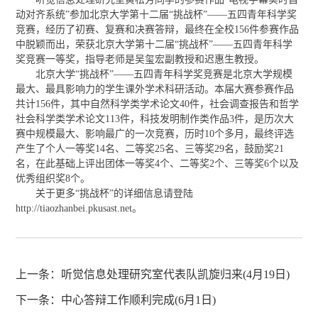
动对齐系统”参加北京大学第十二届“挑战杯”——五四青年科学奖
竞赛，经历了初赛、复赛和决赛答辩，最终在全校156件参赛作品
中脱颖而出，荣获北京大学第十二届“挑战杯”——五四青年科学
奖竞赛一等奖，指导老师是吴玺宏副教授和迟惠生教授。
北京大学“挑战杯”——五四青年科学奖竞赛是北京大学规模
最大、最具影响力的学生课外学术科研活动。本届大赛参赛作品
共计156件，其中自然科学类学术论文40件，社会调查报告和哲学
社会科学类学术论文113件，科技发明制作类作品3件，是历次大
赛中规模最大、影响最广的一次竞赛，历时10个多月，最终评选
产生了个人一等奖14名、二等奖25名、三等奖29名，鼓励奖21
名，在此基础上评出团体一等奖4个、二等奖2个、三等奖6个以及
优秀组织奖8个。
关于更多“挑战杯”的详细信息请登陆
http://tiaozhanbei.pkusast.net。
上一条：
听觉信息处理研究室代表队凯旋归来(4月19日)
下一条：
中心答辩工作顺利完成(6月1日)