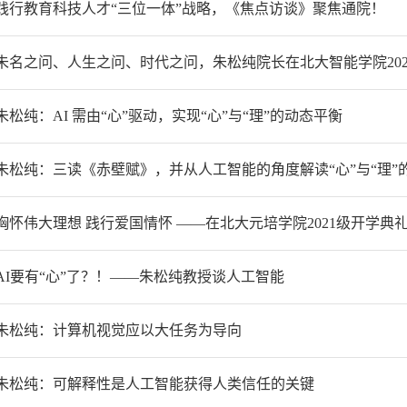
践行教育科技人才“三位一体”战略，《焦点访谈》聚焦通院！
未名之问、人生之问、时代之问，朱松纯院长在北大智能学院20
朱松纯：AI 需由“心”驱动，实现“心”与“理”的动态平衡
朱松纯：三读《赤壁赋》，并从人工智能的角度解读“心”与“理”
胸怀伟大理想 践行爱国情怀 ——在北大元培学院2021级开学典
AI要有“心”了？！——朱松纯教授谈人工智能
朱松纯：计算机视觉应以大任务为导向
朱松纯：可解释性是人工智能获得人类信任的关键