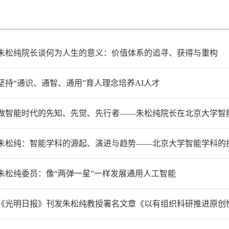
朱松纯院长谈何为人生的意义：价值体系的追寻、获得与重构
坚持“通识、通智、通用”育人理念培养AI人才
做智能时代的先知、先觉、先行者——朱松纯院长在北京大学智能
朱松纯：智能学科的源起、演进与趋势——北京大学智能学科的
朱松纯委员：像“两弹一星”一样发展通用人工智能
《光明日报》刊发朱松纯教授署名文章《以有组织科研推进原创