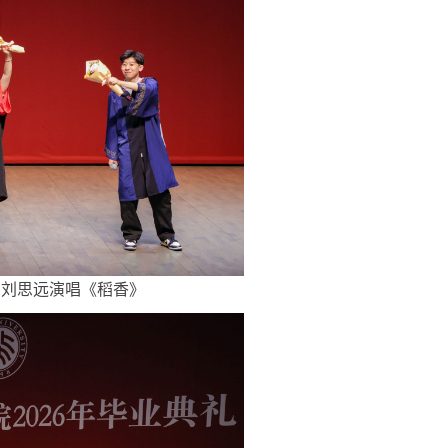
、刘思远演唱《稻香》