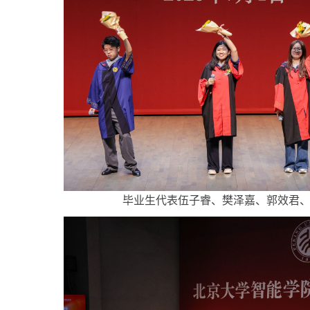
毕业生代表伍子睿、樊泽嘉、郭效君