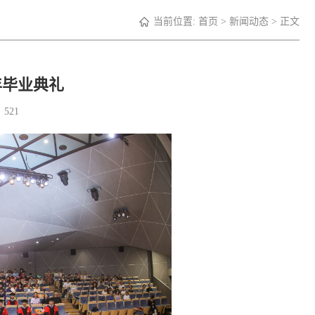
当前位置:
首页
>
新闻动态
> 正文
年毕业典礼
：
521