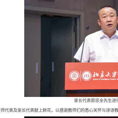
家长代表郭忠全先生进
教师代表及家长代表献上鲜花，以感谢教师们的悉心关怀与谆谆