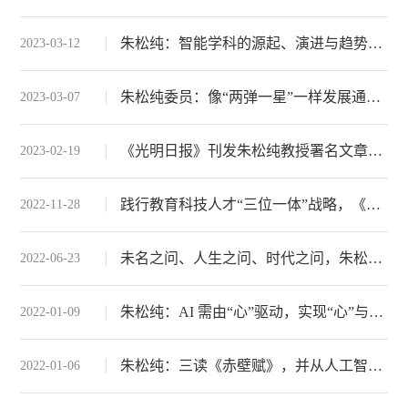
朱松纯：智能学科的源起、演进与趋势——北京大学智能学科的探索与实践
2023-03-12
朱松纯委员：像“两弹一星”一样发展通用人工智能
2023-03-07
《光明日报》刊发朱松纯教授署名文章《以有组织科研推进原创性、引领性创新》
2023-02-19
践行教育科技人才“三位一体”战略，《焦点访谈》聚焦通院！
2022-11-28
未名之问、人生之问、时代之问，朱松纯院长在北大智能学院2022届毕业典礼上的讲话
2022-06-23
朱松纯：AI 需由“心”驱动，实现“心”与“理”的动态平衡
2022-01-09
朱松纯：三读《赤壁赋》，并从人工智能的角度解读“心”与“理”的平衡
2022-01-06