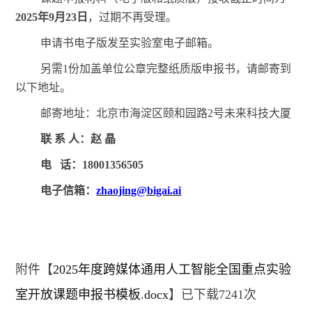
2025年9月23日
，过期不再受理。
申请书电子版发至实验室电子邮箱。
另需
1份加盖单位公章完整纸质版申报书，请邮寄到
以下地址。
邮寄地址：北京市海淀区颐和园路
2号未来科技大厦
联
系
人：赵
晶
电
话：18001356505
电子信箱：
zhaojing@bigai.ai
附件【
2025年度跨媒体通用人工智能全国重点实验
室开放课题申报书模板.docx
】已下载
7241
次