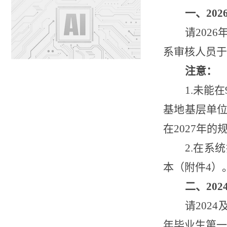
一、
202
请
202
系审核人员于
注意：
1.未能
基地基层单位
在2027年
2.在系
本（附件4）
二、
202
请
202
年毕业生第一