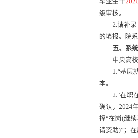
毕业生于
20
级审核。
2
.请补
的填报。院系
五、系
中央高
1.“基
本。
2.“在
确认，202
择“在岗(继
请资助)”；