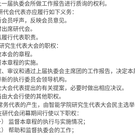
上一届执委会所
做
工作报告进行质询的权利。
研代会代表亦应履行如下义务：
听会员呼声，反映会员意见
。
时出席研代会
。
真履行
代表
职责。
研究生代表大会的职权：
改本会的章程。
督本章程的实施。
取、审议和通过上届执委会主席团的工作报告，决定本
举新的执行委员会领导机构。
论大会代表提出的有关提案，必要时做出相应决议。
当由大会行使的其他职权。
常务代表的产生，由智能学院研究生代表大会民主选举
在研代会闭幕期间行使以下职权：
一）
监督本章程的执行与实施情况
；
二）
帮助和监督执委会的工作；