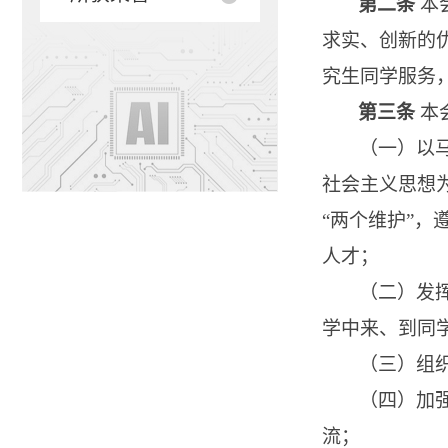
第二条
本
求实、创新的
究生同学服务
第三条
本
（一）
以
社会主义思想为
“两个维护”
人才；
（二）
发
学中来、到同
（三）组
（四）
加
流；