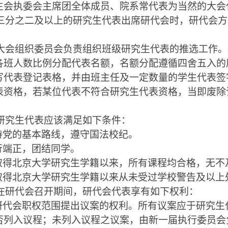
生会执委会主席团全体成员、院系常代表为当然的大会
三分之二
及
以上的
研究
生代表出席
研
代会时，
研
代会
方
大会组织委员会负责组织班级
研究生
代表的推选工作
。
各班人数比例分配代表名额，名额分配遵循四舍五入的
写代表登记表格，并由班主任及一定数量的学生代表签
表资格，若某位代表不符合研究生代表资格，当即废除
研究生
代表应该满足如下条件：
持党的基本路线，遵守国法校纪。
行端正，团结同学。
取得北京大学研究生学籍以来，所有课程均合格，无不
取得北京大学研究生学籍以来从未受过学校警告及以上
在研代会召开期间，研代会代表享有如下权利：
研代会职权范围提出议案的权利
。
所有议案应于
研究生
否列入议程；未列入议程之议案，由新一届执行委员会