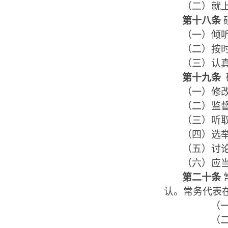
（二）
就
第十八条
（一）
倾
（二）
按
（三）
认
第十九条
（一）修
（二）监
（三）听
（四）选
（五）讨
（六）应
第二十条
认。常务代表
（
（