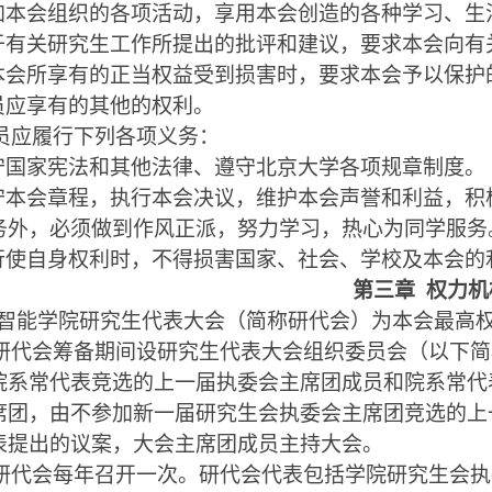
加本会组织的各项活动，享用本会创造的各种学习、生
于有关研究生工作所提出的批评和建议，要求本会向有
本会所享有的正当权益受到损害时，要求本会予以保护
员应享有的其他的权利。
员应履行下列各项义务：
守国家宪法和其他法律、遵守北京大学各项规章制度。
守本会章程，执行本会决议，维护本会声誉和利益，积
务外，必须做到作风正派，努力学习，热心为同学服务
行使自身权利时，不得损害国家、社会、学校及本会的
第三章
权力机
智能学院研究生代表大会（简称研代会）为本会最高
研
代会筹备期间设
研究
生代表大会组织委员会（以下简
院系常代表竞选的上一届执委会主席团成员和院系常代
席团，由
不参加新一届研究生会执委会主席团竞选的上
表提出的议案，大会主席团成员主持大会。
研代会每年召开一次。研
代会代表包括
学
院
研究生
会执