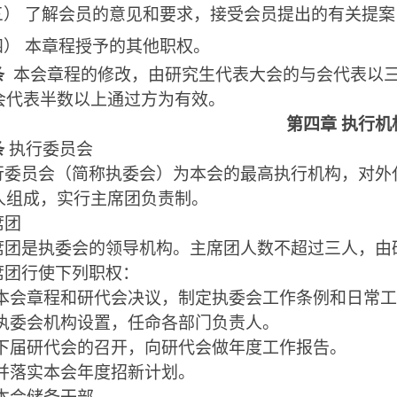
三）
了解会员的意见和要求，接受会员提出的有关提案
四）
本章程授予的其他职权。
条
本会章程的修改，由研究生代表大会的与会代表以
会代表半数以上通过方为有效。
第四章
执行机
条
执行委员会
行委员会（
简称
执委会）为本会的最高执行机构，对外
人组成，实行主席团负责制。
席团
席团是执委会的领导机构。主席团人数不超过三人，由
席团行使下列职权：
本会章程和研代会决议，制定执委会工作条例和日常工
执委会机构设置，任命各部门负责人
。
下届研代会的召开，向研代会
做年度工作
报告
。
并落实本会年度招新计划
。