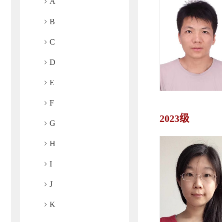
A
B
C
D
E
F
2023级
G
H
I
J
K