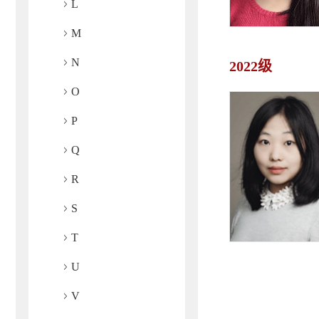
L
M
N
2022级
O
P
Q
R
S
T
U
V