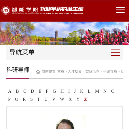
导航菜单
科研导师
当前位置:
首页
>
人才培养
>
智班培养
>
科研导师
>
Z
A
B
C
D
E
F
G
H
I
J
K
L
M
N
O
P
Q
R
S
T
U
V
W
X
Y
Z