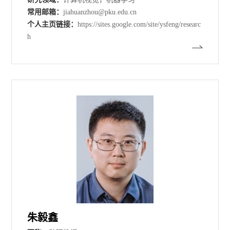
常用邮箱：
jiahuanzhou@pku.edu.cn
个人主页链接：
https://sites.google.com/site/ysfeng/researc
h
朱毅鑫