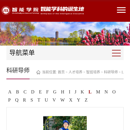
导航菜单
科研导师
当前位置:
首页
>
人才培养
>
智班培养
>
科研导师
>
L
A
B
C
D
E
F
G
H
I
J
K
L
M
N
O
P
Q
R
S
T
U
V
W
X
Y
Z