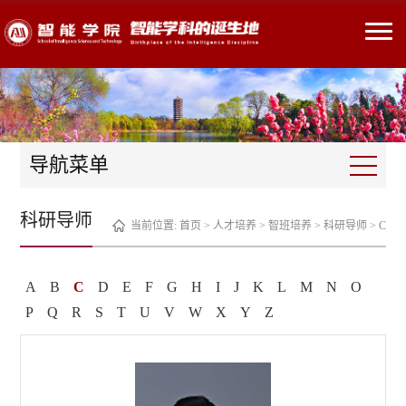
导航菜单
科研导师
当前位置:
首页
>
人才培养
>
智班培养
>
科研导师
>
C
A
B
C
D
E
F
G
H
I
J
K
L
M
N
O
P
Q
R
S
T
U
V
W
X
Y
Z