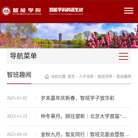
导航菜单
智班趣闻
当前位置:
首页
>
人才培养
>
智班培养
>
智班趣闻
岁末嘉年庆新春，智班学子放华彩
2025-01-02
仲冬辜月，顾往望新｜北京大学首届“智班奖学金” 颁奖仪式圆满举行
2023-11-23
金秋九月，智友同行｜智班见面会暨智学会换届选举圆满举行
2023-09-19