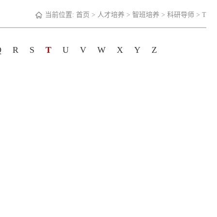
当前位置:
首页
>
人才培养
>
智班培养
>
科研导师
>
T
Q
R
S
T
U
V
W
X
Y
Z