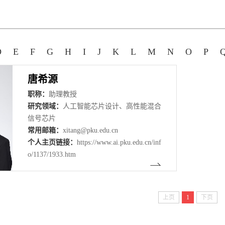
D
E
F
G
H
I
J
K
L
M
N
O
P
唐希源
职称：
助理教授
研究领域：
人工智能芯片设计、高性能混合
信号芯片
常用邮箱：
xitang@pku.edu.cn
个人主页链接：
https://www.ai.pku.edu.cn/inf
o/1137/1933.htm
上页
1
下页