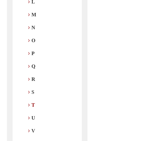
L
M
N
O
P
Q
R
S
T
U
V