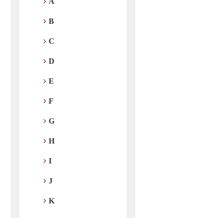
A
B
C
D
E
F
G
H
I
J
K