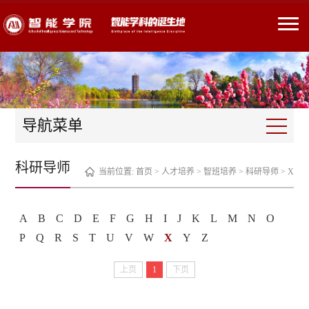
导航菜单
科研导师
当前位置:
首页
>
人才培养
>
智班培养
>
科研导师
>
X
A
B
C
D
E
F
G
H
I
J
K
L
M
N
O
P
Q
R
S
T
U
V
W
X
Y
Z
上页
1
下页