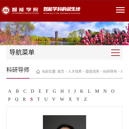
导航菜单
科研导师
当前位置:
首页
>
人才培养
>
智班培养
>
科研导师
>
S
A
B
C
D
E
F
G
H
I
J
K
L
M
N
O
P
Q
R
S
T
U
V
W
X
Y
Z