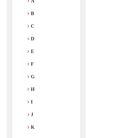
A
B
C
D
E
F
G
H
I
J
K