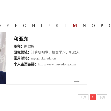
D
E
F
G
H
I
J
K
L
M
N
O
P
穆亚东
职称：
副教授
研究领域：
计算机视觉、机器学习、机器人
常用邮箱：
myd@pku.edu.cn
个人主页链接：
http://www.muyadong.com
上页
1
下页