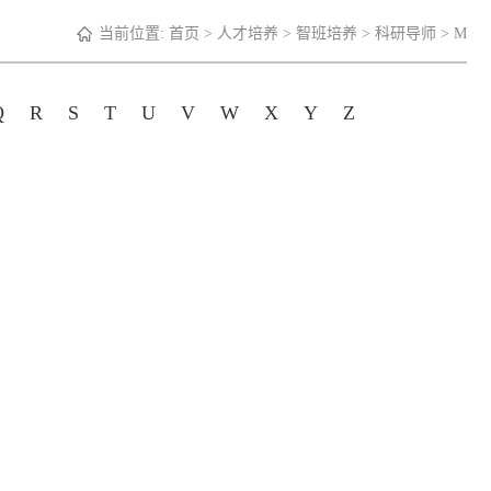
当前位置:
首页
>
人才培养
>
智班培养
>
科研导师
>
M
Q
R
S
T
U
V
W
X
Y
Z