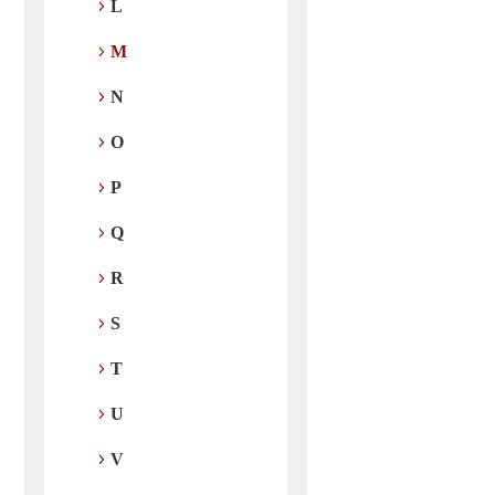
L
M
N
O
P
Q
R
S
T
U
V