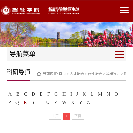
导航菜单
科研导师
当前位置:
首页
>
人才培养
>
智班培养
>
科研导师
>
R
A
B
C
D
E
F
G
H
I
J
K
L
M
N
O
P
Q
R
S
T
U
V
W
X
Y
Z
上页
1
下页