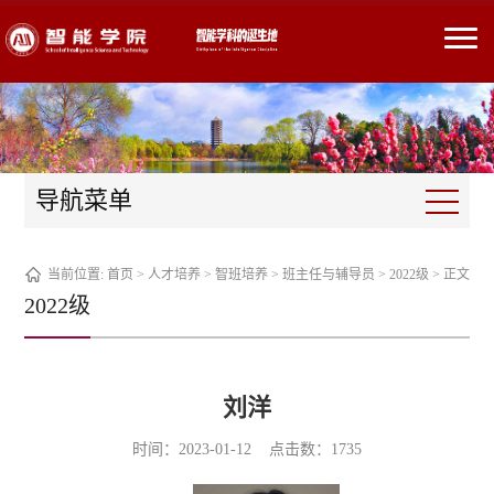
导航菜单
当前位置:
首页
>
人才培养
>
智班培养
>
班主任与辅导员
>
2022级
> 正文
2022级
刘洋
时间：2023-01-12 点击数：
1735