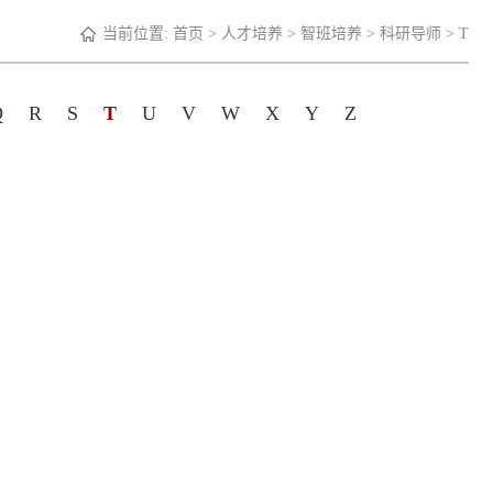
当前位置:
首页
>
人才培养
>
智班培养
>
科研导师
>
T
Q
R
S
T
U
V
W
X
Y
Z