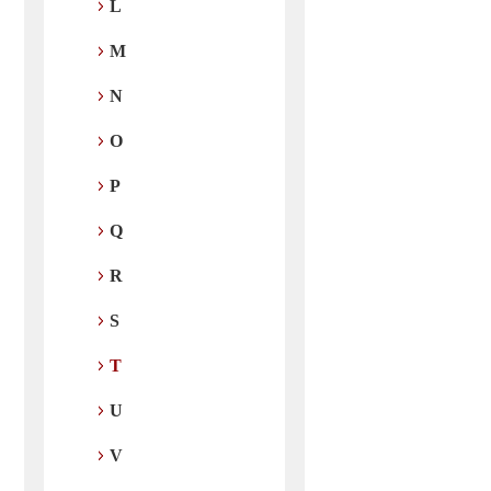
L
M
N
O
P
Q
R
S
T
U
V