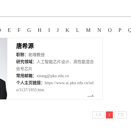
D
E
F
G
H
I
J
K
L
M
N
O
P
唐希源
职称：
助理教授
研究领域：
人工智能芯片设计、高性能混合
信号芯片
常用邮箱：
xitang@pku.edu.cn
个人主页链接：
https://www.ai.pku.edu.cn/inf
o/1137/1933.htm
上页
1
下页