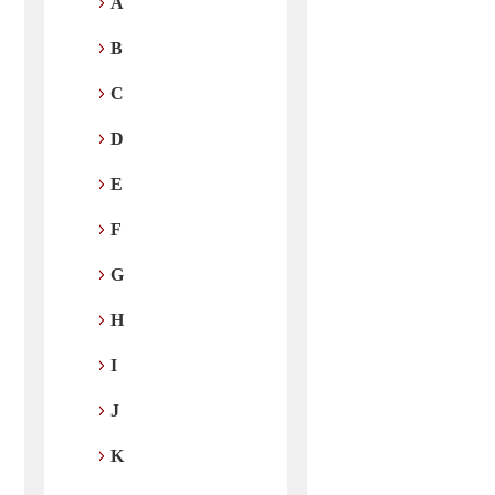
A
B
C
D
E
F
G
H
I
J
K