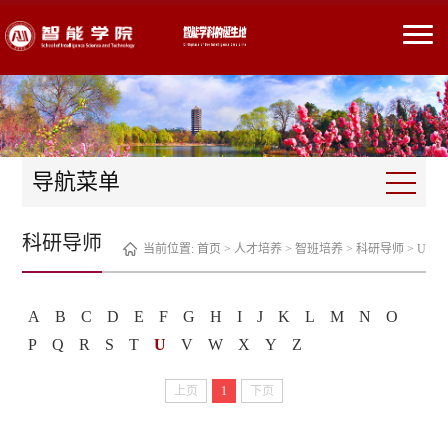
导航菜单
科研导师
当前位置:
首页
>
人才培养
>
智班培养
>
科研导师
>
U
A
B
C
D
E
F
G
H
I
J
K
L
M
N
O
P
Q
R
S
T
U
V
W
X
Y
Z
上页
1
下页