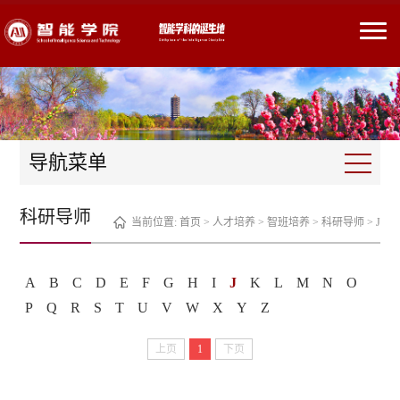
导航菜单
科研导师
当前位置:
首页
>
人才培养
>
智班培养
>
科研导师
>
J
A
B
C
D
E
F
G
H
I
J
K
L
M
N
O
P
Q
R
S
T
U
V
W
X
Y
Z
上页
1
下页