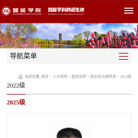
导航菜单
当前位置:
首页
>
人才培养
>
智班培养
>
班主任与辅导员
>
2022级
2022级
2025级