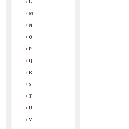
L
M
N
O
P
Q
R
S
T
U
V