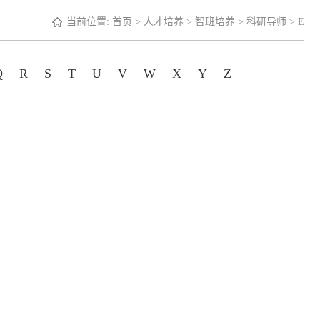
当前位置:
首页
>
人才培养
>
智班培养
>
科研导师
>
E
Q
R
S
T
U
V
W
X
Y
Z