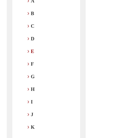
A
B
C
D
E
F
G
H
I
J
K