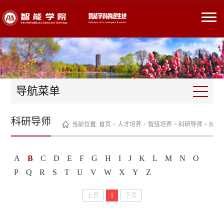
导航菜单
科研导师
当前位置:
首页
>
人才培养
>
智班培养
>
科研导师
>
B
A
B
C
D
E
F
G
H
I
J
K
L
M
N
O
P
Q
R
S
T
U
V
W
X
Y
Z
上页
1
下页