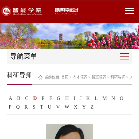
导航菜单
科研导师
当前位置:
首页
>
人才培养
>
智班培养
>
科研导师
>
D
A
B
C
D
E
F
G
H
I
J
K
L
M
N
O
P
Q
R
S
T
U
V
W
X
Y
Z