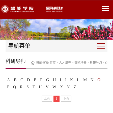
导航菜单
科研导师
当前位置:
首页
>
人才培养
>
智班培养
>
科研导师
>
O
A
B
C
D
E
F
G
H
I
J
K
L
M
N
O
P
Q
R
S
T
U
V
W
X
Y
Z
上页
1
下页