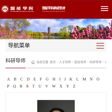
导航菜单
科研导师
当前位置:
首页
>
人才培养
>
智班培养
>
科研导师
>
S
A
B
C
D
E
F
G
H
I
J
K
L
M
N
O
P
Q
R
S
T
U
V
W
X
Y
Z