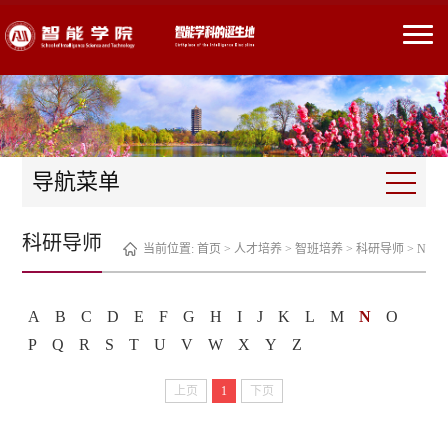
导航菜单
科研导师
当前位置:
首页
>
人才培养
>
智班培养
>
科研导师
>
N
A
B
C
D
E
F
G
H
I
J
K
L
M
N
O
P
Q
R
S
T
U
V
W
X
Y
Z
上页
1
下页